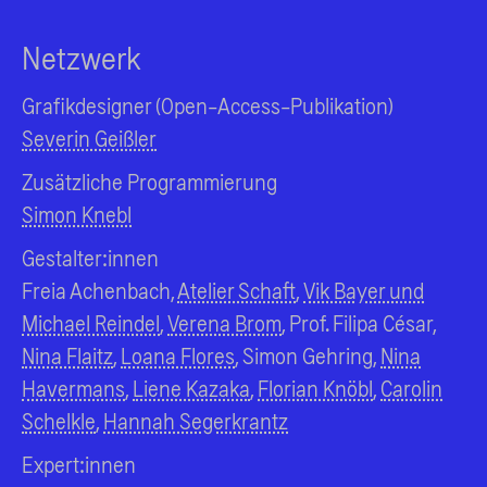
Netzwerk
Grafikdesigner (Open-Access-Publikation)
Severin Geißler
Zusätzliche Programmierung
Simon Knebl
Gestalter:innen
Freia Achenbach,
Atelier Schaft
,
Vik Bayer und
Michael Reindel
,
Verena Brom
, Prof. Filipa César,
Nina Flaitz
,
Loana Flores
, Simon Gehring,
Nina
Havermans
,
Liene Kazaka
,
Florian Knöbl
,
Carolin
Schelkle
,
Hannah Segerkrantz
Expert:innen