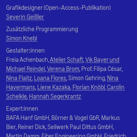
Grafikdesigner (Open-Access-Publikation)
Severin Geißler
Zusätzliche Programmierung
Simon Knebl
Gestalter:innen
Freia Achenbach,
Atelier Schaft
,
Vik Bayer und
Michael Reindel
,
Verena Brom
, Prof. Filipa César,
Nina Flaitz
,
Loana Flores
, Simon Gehring,
Nina
Havermans
,
Liene Kazaka
,
Florian Knöbl
,
Carolin
Schelkle
,
Hannah Segerkrantz
Expert:innen
BAFA Hanf GmbH, Börner & Vogel GbR, Markus
Bier, Reiner Dick, Seilwerk Paul Dittus GmbH,
Martin Damm, Fiber Engineering GmbH, Friedrich