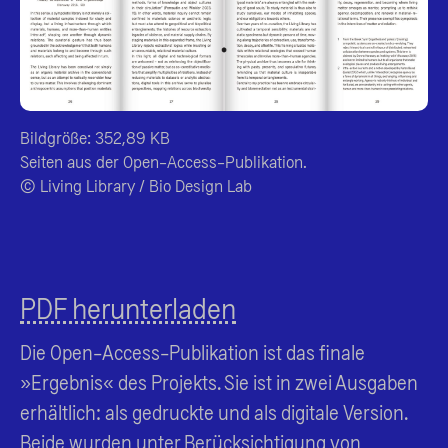
Bildgröße: 352,89 KB
Seiten aus der Open-Access-Publikation.
© Living Library / Bio Design Lab
PDF herunterladen
Die Open-Access-Publikation ist das finale
»Ergebnis« des Projekts. Sie ist in zwei Ausgaben
erhältlich: als gedruckte und als digitale Version.
Beide wurden unter Berücksichtigung von