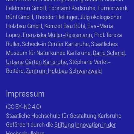
Feldmann GmbH, Forstamt Karlsruhe, Furnierwerk
Bühl GmbH, Theodor Hellinger, Jülg ökologischer
Holzbau GmbH, Komzet Bau Bühl, Eva-Maria
Lopez,
Franziska Müller-Reissmann
, Prof. Tereza
Ruller, Scheck-in Center Karlsruhe, Staatliches
Museum für Naturkunde Karlsruhe,
Dario Schmid
,
Urbane Gärten Karlsruhe
, Stéphane Verlet-
Bottéro,
Zentrum Holzbau Schwarzwald
Impressum
(CC BY-NC 4.0)
Staatliche Hochschule für Gestaltung Karlsruhe
Gefördert durch die
Stiftung Innovation in der
Hochschullehre